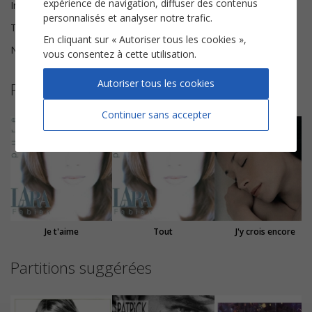
expérience de navigation, diffuser des contenus
Instrumentation
Chorale SATB
personnalisés et analyser notre trafic.
Tonalité
Do majeur
En cliquant sur « Autoriser tous les cookies »,
Nombre de pages
5
vous consentez à cette utilisation.
Autoriser tous les cookies
Plus de partitions de Lara Fabian
Continuer sans accepter
Je t'aime
Tout
J'y crois encore
Partitions suggérées