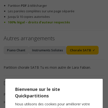
Partition
PDF
à télécharger
Les paroles complètes sur une page séparée
Jusqu'à 10 copies autorisées
100% légal – droits d’auteur respectés
Autres arrangements
Piano Chant
Instruments Solistes
Chorale SATB
Partition chorale SATB Tu es mon autre de Lara Fabian.
Détails de la partition
Bienvenue sur le site
Paroles et Musique
Lara Fabian, Rick Allison
Quickpartitions
Harmonisation
Brice Legée
Nous utilisons des cookies pour améliorer votre