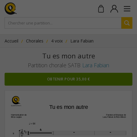
Accueil
Chorales
4 voix
Lara Fabian
Tu es mon autre
Partition chorale SATB
Lara Fabian
OBTENIR POUR 35,00 €
Tu es mon autre
Harmonisation de
Paroles et Musique de
Brice Legée
Lara Fabian & Rick Allison
q
 = 64

4

4



4

S