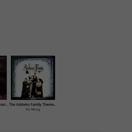
Marche funèbre d'une marionnette
The Addams Family Theme (La famille Addams)
Vic Mizzy