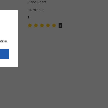
Piano Chant
Si♭ mineur
s
8
5
ation.