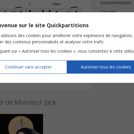
Instrumentation
C
C©‡…‹7











Tonalité
Je
leur
fais
des
sur
prises
quand
la
-
Nombre de page
venue sur le site Quickpartitions









Avis clients (
1
)






utilisons des cookies pour améliorer votre expérience de navigation,
ser des contenus personnalisés et analyser notre trafic.

iquant sur « Autoriser tous les cookies », vous consentez à cette utilis



Continuer sans accepter
Autoriser tous les cookies
y Artemis Muziekuitgeverij B.V.
ance SA, France
f Faber Music Ltd
rved.
ël de Monsieur Jack