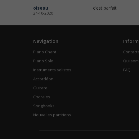
oiseau
c'est parfait
24-10-2020
Navigation
Inform
Piano Chant
Contact
Piano Solo
Qui so
Instruments solistes
FAQ
Accordéon
Guitare
Chorales
Songbooks
Nouvelles partitions