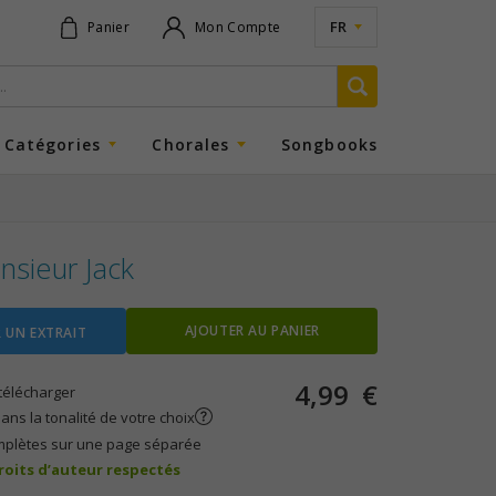
FR
Panier
Mon Compte
Catégories
Chorales
Songbooks
nsieur Jack
AJOUTER AU PANIER
 UN EXTRAIT
4,99
€
télécharger
ans la tonalité de votre choix
mplètes sur une page séparée
droits d’auteur respectés