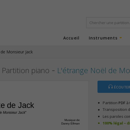
Accueil
Instruments
 de Monsieur Jack
-
Partition piano
L'étrange Noël de Mo
ÉCOUTER
Partition
PDF
à 
te de Jack
Transposition d
 de Monsieur Jack"
Les paroles co
Musique de
100% légal – 
Danny Elfman