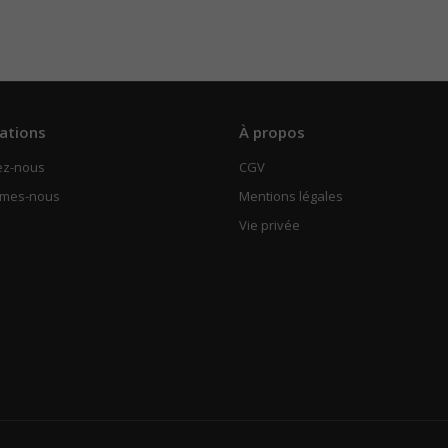
ations
À propos
ez-nous
CGV
mmes-nous
Mentions légales
Vie privée