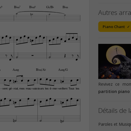
‹6
B¨‹7
B¨‹6
G¨/B¨
B¨‹
Autres arr





Piano Chant































‹
Aæ
B¨‹/A¨
Aæ/G
















Revivez ce mom
vent
gé
nial,
mes
mau
vais
tours
les
é
mer
veillent
Tous
les
-
-
-
-
-
partition piano

















Détails de l





Paroles et Musiq