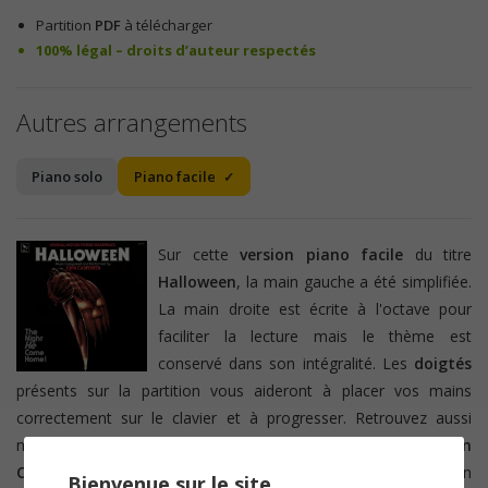
Partition
PDF
à télécharger
100% légal – droits d’auteur respectés
Autres arrangements
Piano solo
Piano facile
Sur cette
version piano facile
du titre
Halloween
, la main gauche a été simplifiée.
La main droite est écrite à l'octave pour
faciliter la lecture mais le thème est
conservé dans son intégralité. Les
doigtés
présents sur la partition
vous aideront à placer vos mains
correctement sur le clavier et à progresser. Retrouvez aussi
notre
version
piano solo
du titre composé par
John
Carpenter
. Pour les amateurs du genre, le morceau est un
Bienvenue sur le site