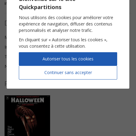
indispensable !
Quickpartitions
Nous utilisons des cookies pour améliorer votre
Détails de la partition
expérience de navigation, diffuser des contenus
personnalisés et analyser notre trafic.
Musique
John Carpenter
En cliquant sur « Autoriser tous les cookies »,
vous consentez à cette utilisation.
Instrumentation
Piano facile
Tonalité
Do majeur
Autoriser tous les cookies
Nombre de pages
2
Continuer sans accepter
Plus de partitions de John Carpenter