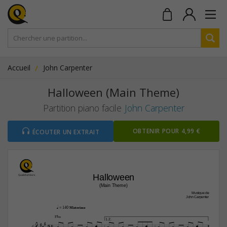
Accueil
John Carpenter
Halloween (Main Theme)
Partition piano facile
John Carpenter
OBTENIR POUR 4,99 €
ÉCOUTER UN EXTRAIT
Halloween
(Main Theme)
Musique de
John Carpenter
q
 = 140 
Misterioso
F©‹






1.2.
5












