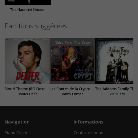
The Haunted House
Partitions suggérées
Blood Theme (BO Dexter)
Les Contes de la Crypte (Thème)
The Addams Family Theme (
Daniel Licht
Danny Elfman
Vic Mizzy
Navigation
Informations
Piano Chant
Contactez-nous