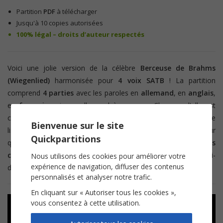
Partition
PDF
à télécharger
Jusqu'à 10 copies autorisées
100% légal – droits d’auteur respectés
Voici une jolie version de la célèbre
Berceuse de Brahms
(Wiegenlied)
harmonisée pour
4 voix SATB
! La partition
comprend
4 parties
avec les paroles en
allemand
, en
anglais
,
en
français
puis en allemand à nouveau. Chacune d'elle est
chantée sur une
tonalité différente
. Pour une meilleure
Bienvenue sur le site
lisibilité, nous avons pensé la mise en page de la
partition
pour
Quickpartitions
que chaque couplet tienne sur une page. Les
paroles
complètes
sont sur une page séparée. Consultez la
vidéo
ci-
Nous utilisons des cookies pour améliorer votre
expérience de navigation, diffuser des contenus
dessous pour avoir une idée du rendu final !
personnalisés et analyser notre trafic.
En cliquant sur « Autoriser tous les cookies »,
vous consentez à cette utilisation.