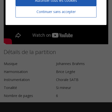
Autoriser tous les cookies
Continuer sans accepter
Détails de la partition
Musique
Johannes Brahms
Harmonisation
Brice Legée
Instrumentation
Chorale SATB
Tonalité
Si mineur
Nombre de pages
6