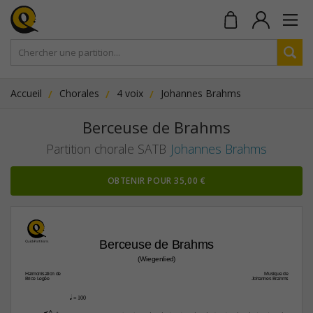
Accueil
Chorales
4 voix
Johannes Brahms
Berceuse de Brahms
Partition chorale SATB
Johannes Brahms
OBTENIR POUR 35,00 €
Berceuse de Brahms
(Wiegenlied)
Harmonisation de
Musique de
Brice Legée
Johannes Brahms
q
 = 100








