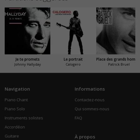
Je te promets
Le portrait
Place des g
Johnny Hallyday
Calogero
Patrick Bruel
Navigation
Informations
Piano Chant
Contactez-nous
Piano Solo
Qui sommes-nous
Instruments solistes
FAQ
Accordéon
Guitare
À propos