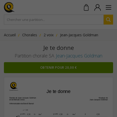
Accueil
Chorales
2 voix
Jean-Jacques Goldman
Je te donne
Partition chorale SA
Jean-Jacques Goldman
OBTENIR POUR 20,00 €
Je te donne
Paroles de Jean-Jacques Goldman
Musique de
et de Michaël Jones
Jean-Jacques Goldman
HArmonisation de Benoït Barrail
q
 = 126

F(„ˆˆ2)
C/E
G
A‹7
F(„ˆˆ2)
C/E
G
A‹7
F
C/E