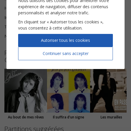
Nous utilisons des cookies pour améliorer votre
expérience de navigation, diffuser des contenus
Harmonisation
Benoît Barrail
personnalisés et analyser notre trafic.
Instrumentation
Chorale SA
En cliquant sur « Autoriser tous les cookies »,
Tonalité
Do majeur
vous consentez à cette utilisation.
Nombre de pages
6
Autoriser tous les cookies
Plus de partitions de Jean-Jacques
Continuer sans accepter
Goldman
Au bout de mes rêves
Il suffira d'un signe
Les murailles
Partitions suggérées