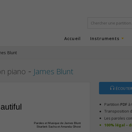
Accueil
Instruments
mes Blunt
-
on piano
James Blunt
ÉCOUTER
Partition
PDF
à 
autiful
Transposition d
Les paroles co
Paroles et Musique de James Blunt
100% légal – 
Skarbek Sacha et Amanda Ghost