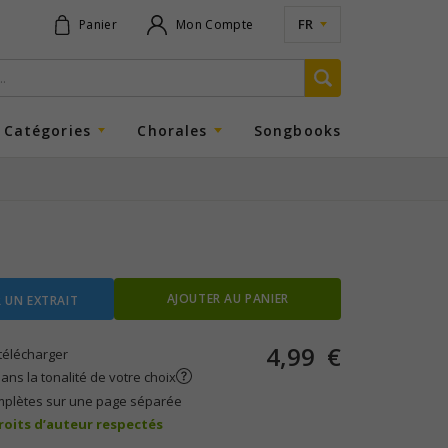
FR
Panier
Mon Compte
Catégories
Chorales
Songbooks
AJOUTER AU PANIER
 UN EXTRAIT
4,99
€
télécharger
ans la tonalité de votre choix
mplètes sur une page séparée
droits d’auteur respectés