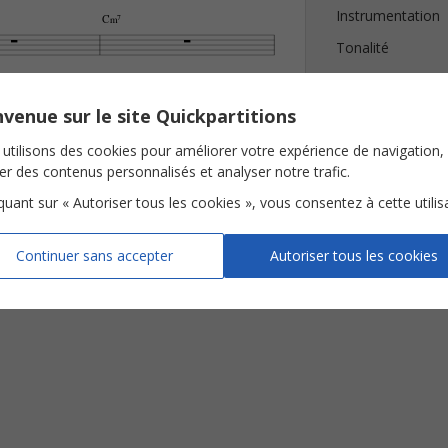
Instrumentation
C‹7


Tonalité
Nombre de page










Avis clients (
2
)
venue sur le site Quickpartitions
utilisons des cookies pour améliorer votre expérience de navigation,













ser des contenus personnalisés et analyser notre trafic.
iquant sur « Autoriser tous les cookies », vous consentez à cette utilis
td / Bucks Musis Ltd
Continuer sans accepter
Autoriser tous les cookies