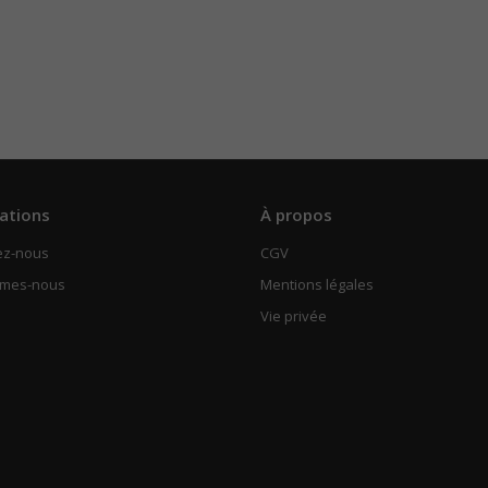
ations
À propos
ez-nous
CGV
mmes-nous
Mentions légales
Vie privée