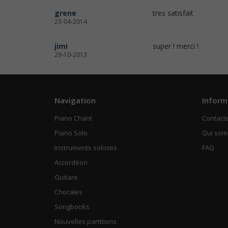
grene
tres satisfait
23-04-2014
jimi
super ! merci !
29-10-2013
Navigation
Inform
Piano Chant
Contact
Piano Solo
Qui so
Instruments solistes
FAQ
Accordéon
Guitare
Chorales
Songbooks
Nouvelles partitions