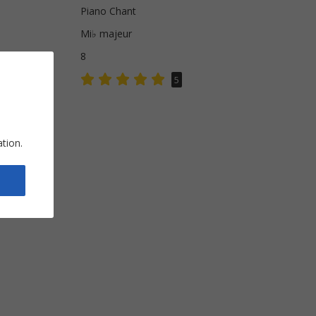
Piano Chant
Mi♭ majeur
s
8
5
ation.