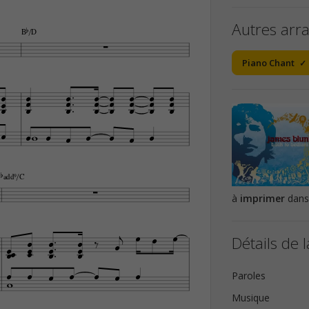
Autres arr
Bb/D

Piano Chant




































badd9/C

à
imprimer
dans












Détails de l

















Paroles
Musique