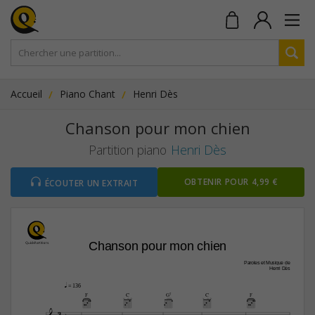
Accueil
Piano Chant
Henri Dès
Chanson pour mon chien
Partition piano
Henri Dès
OBTENIR POUR 4,99 €
ÉCOUTER UN EXTRAIT
Chanson pour mon chien
Paroles et Musique de
Henri Dès
q
 = 136
F
C
G7
C
F
3





