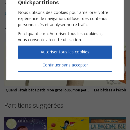
Quickpartitions
Nombre de pages
6
Nous utilisons des cookies pour améliorer votre
Avis clients (
1
)
5
expérience de navigation, diffuser des contenus
personnalisés et analyser notre trafic.
Plus de partitions de Henri Dès
En cliquant sur « Autoriser tous les cookies »,
vous consentez à cette utilisation.
Autoriser tous les cookies
Continuer sans accepter
Quand j'étais bébé petit
Mon gros loup, mon petit loup
Les bêtises à l'école
Partitions suggérées