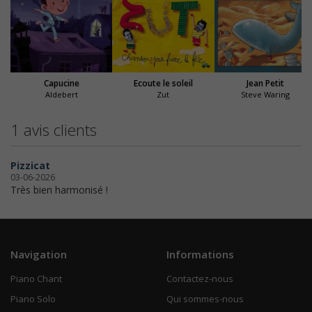
Capucine
Ecoute le soleil
Jean Petit
Aldebert
Zut
Steve Waring
1 avis clients
Pizzicat
03-06-2026
Très bien harmonisé !
Navigation
Informations
Piano Chant
Contactez-nous
Piano Solo
Qui sommes-nous