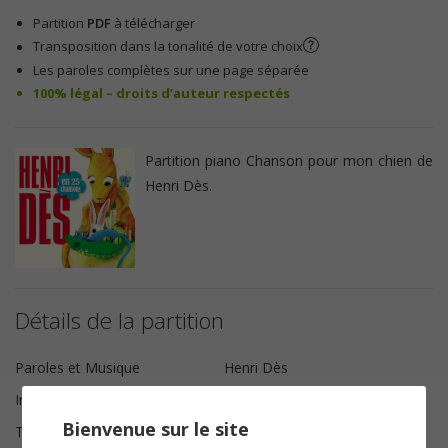
Partition
PDF
à télécharger
Transposition dans la tonalité de votre choix
Les paroles complètes sur une page séparée
100% légal – droits d’auteur respectés
Partition piano Chanson pour mon chien de
Henri Dès.
Détails de la partition
Paroles et Musique
Henri Dès
Instrumentation
Piano Chant
Bienvenue sur le site
Tonalité
Do majeur