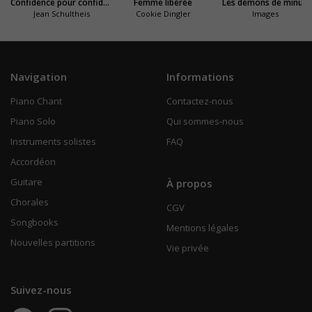
Confidence pour confidence
Femme libérée
Les démons de minuit
Jean Schultheis
Cookie Dingler
Images
Navigation
Informations
Piano Chant
Contactez-nous
Piano Solo
Qui sommes-nous
Instruments solistes
FAQ
Accordéon
Guitare
À propos
Chorales
CGV
Songbooks
Mentions légales
Nouvelles partitions
Vie privée
Suivez-nous