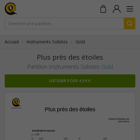
Accueil
Instruments Solistes
Gold
Plus près des étoiles
Partition Instruments Solistes
Gold
OBTENIR POUR 4,99 €
Plus près des étoiles
Paroles et Musique de
Jean Garcia
INSTRUMENT SOLISTE
q
 = 120
D
A/D
G/D
D
A/D