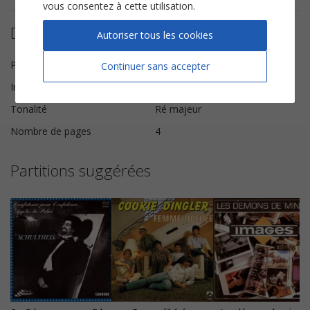
vous consentez à cette utilisation.
Détails de la partition
Autoriser tous les cookies
Paroles et Musique
Jean Garcia
Continuer sans accepter
Instrumentation
Instruments Solistes
Tonalité
Ré majeur
Nombre de pages
4
Partitions suggérées