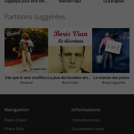
Supplique pour être enterré à la plage de Sète
Maman Papa
Le parapluie
Partitions suggérées
Dès que le vent soufflera
La java des bombes atomiques
La maman des poisson
Renaud
Boris Vian
Boby Lapointe
Navigation
Informations
Piano Chant
Contactez-nous
Piano Solo
Qui sommes-nous