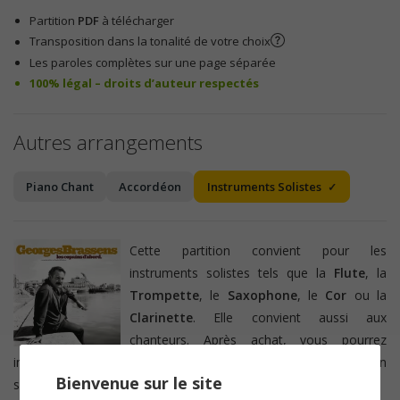
Partition
PDF
à télécharger
Transposition dans la tonalité de votre choix
Les paroles complètes sur une page séparée
100% légal – droits d’auteur respectés
Autres arrangements
Piano Chant
Accordéon
Instruments Solistes
Cette partition convient pour les
instruments solistes tels que la
Flute
, la
Trompette
, le
Saxophone
, le
Cor
ou la
Clarinette
. Elle convient aussi aux
chanteurs. Après achat, vous pourrez
imprimer la
partition
dans la tonalité de votre choix ou en
Bienvenue sur le site
sélectionant directement votre
instrument
transpositeur.