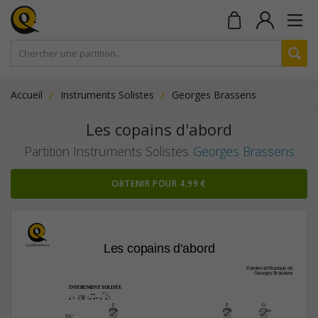
Accueil
Instruments Solistes
Georges Brassens
Les copains d'abord
Partition Instruments Solistes
Georges Brassens
OBTENIR POUR 4,99 €
Les copains d'abord
Paroles et Musique de
Georges Brassens
INSTRUMENT SOLISTE
 (qaa z=[qp  ]e)
q
 = 158
F
F
G
3fr
µ