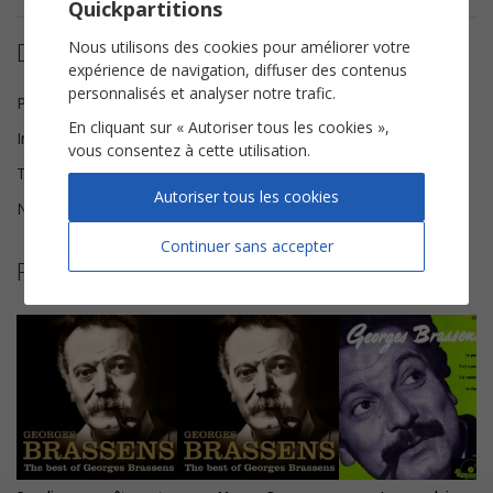
Quickpartitions
Détails de la partition
Nous utilisons des cookies pour améliorer votre
expérience de navigation, diffuser des contenus
personnalisés et analyser notre trafic.
Paroles et Musique
Georges Brassens
En cliquant sur « Autoriser tous les cookies »,
Instrumentation
Instruments Solistes
vous consentez à cette utilisation.
Tonalité
Fa majeur
Autoriser tous les cookies
Nombre de pages
3
Continuer sans accepter
Plus de partitions de Georges Brassens