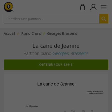
Accueil
Piano Chant
Georges Brassens
La cane de Jeanne
Partition piano
Georges Brassens
OBTENIR POUR 4,99 €
La cane de Jeanne
Paroles et Musique de
Georges Brassens
q
 = 60
 Assez lent
A
F#m7
Bm
E7