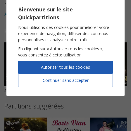
Nombre de pages
4
Bienvenue sur le site
Avis clients (
2
)
5
Quickpartitions
Nous utilisons des cookies pour améliorer votre
Plus de partitions de Georges Brassens
expérience de navigation, diffuser des contenus
personnalisés et analyser notre trafic.
En cliquant sur « Autoriser tous les cookies »,
vous consentez à cette utilisation.
Autoriser tous les cookies
Continuer sans accepter
Supplique pour être enterré à la plage de Sète
Les copains d'abord
Maman Papa
Partitions suggérées