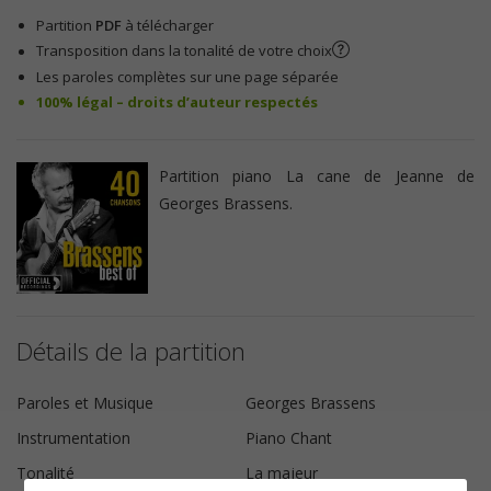
Partition
PDF
à télécharger
Transposition dans la tonalité de votre choix
Les paroles complètes sur une page séparée
100% légal – droits d’auteur respectés
Partition piano La cane de Jeanne de
Georges Brassens.
Détails de la partition
Paroles et Musique
Georges Brassens
Instrumentation
Piano Chant
Tonalité
La majeur