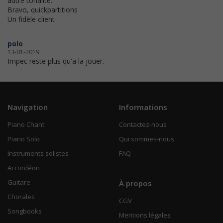
autre tonalité.
Bravo, quickpartitions
Un fidèle client
polo
13-01-2019
Impec reste plus qu'a la jouer.
Navigation
Informations
Piano Chant
Contactez-nous
Piano Solo
Qui sommes-nous
Instruments solistes
FAQ
Accordéon
Guitare
À propos
Chorales
CGV
Songbooks
Mentions légales