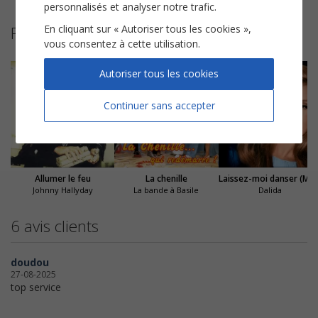
personnalisés et analyser notre trafic.
En cliquant sur « Autoriser tous les cookies »,
Partitions suggérées
vous consentez à cette utilisation.
Autoriser tous les cookies
Continuer sans accepter
Allumer le feu
La chenille
Laissez-moi danse
Johnny Hallyday
La bande à Basile
Dalida
6 avis clients
doudou
27-08-2025
top service