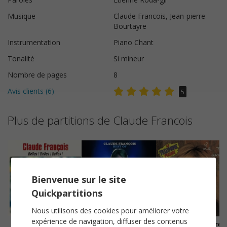
Musique
Claude Francois, Jean-pierre
Bourtayre
Instrumentation
Piano Chant
Tonalité
Si mineur
Nombre de pages
8
Avis clients (
6
)
5
Plus de partitions de Claude Francois
Bienvenue sur le site
Quickpartitions
Nous utilisons des cookies pour améliorer votre
expérience de navigation, diffuser des contenus
Belles, belles, belles
Comme d'habitude
Le téléphone pleure