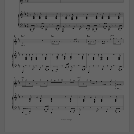
4





4

























4






































4














4































cordes


E‹7
B‹
E‹7
4

























cuivres











































































































B‹
E‹7
















7















Rah!









































































© Jeune Musique 