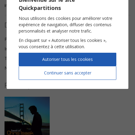
incontournable du répertoire de
Chris Isaak
!
Quickpartitions
Nous utilisons des cookies pour améliorer votre
Détails de la partition
expérience de navigation, diffuser des contenus
personnalisés et analyser notre trafic.
Paroles et Musique
Chris Isaak
En cliquant sur « Autoriser tous les cookies »,
vous consentez à cette utilisation.
Instrumentation
Tablature Guitare
Tonalité
Si♭ mineur
Autoriser tous les cookies
Nombre de pages
4
Continuer sans accepter
Plus de partitions de Chris Isaak