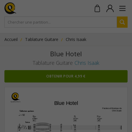
Accueil
Tablature Guitare
Chris Isaak
Blue Hotel
Tablature Guitare
Chris Isaak
OBTENIR POUR 4,99 €
Blue Hotel
Paroles et Musique de
Chris Isaak
Tablature guitare
q
 = 92
B¨‹
E¨
E¨‹


6fr
6fr
6fr











Intro



4











4











