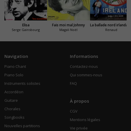
Elisa
Fais moi mal Johnny
La ballade nord irlandais
Serge Gainsbourg
Magali Noël
Renaud
Navigation
Informations
Piano Chant
Contactez-nous
Piano Solo
Qui sommes-nous
Instruments solistes
FAQ
Accordéon
Guitare
À propos
Chorales
CGV
Songbooks
Mentions légales
Nouvelles partitions
Vie privée