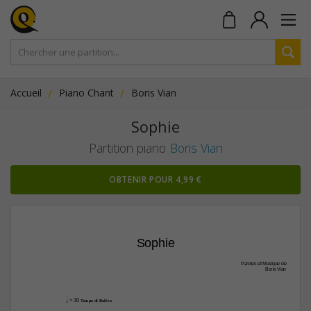
Accueil
Piano Chant
Boris Vian
Sophie
Partition piano
Boris Vian
OBTENIR POUR 4,99 €
Sophie
Paroles et Musique de
Boris Vian
h
 = 30 
Tempo di Boléro