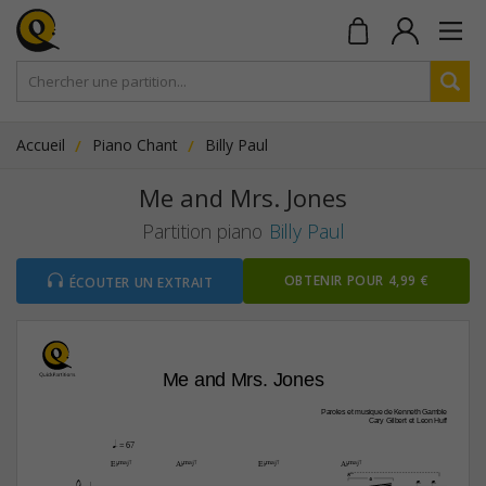
Accueil
Piano Chant
Billy Paul
Me and Mrs. Jones
Partition piano
Billy Paul
OBTENIR POUR 4,99 €
ÉCOUTER UN EXTRAIT
Me and Mrs. Jones
Paroles et musique de Kenneth Gamble
Cary Gilbert et Leon Huff
q.
 = 67


E¨Œ„Š7
A¨Œ„Š7
E¨Œ„Š7
A¨Œ„Š7





4