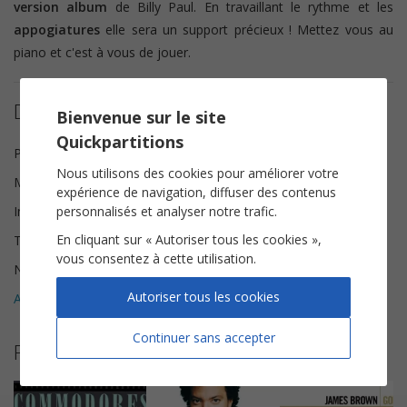
version album
de Billy Paul. En travaillant le rythme et les
appogiatures
elle sera un support précieux ! Mettez vous au
piano et c'est à vous de jouer.
Détails de la partition
Bienvenue sur le site
Quickpartitions
Paroles
Gamble Kenneth, Gilbert Cary
Nous utilisons des cookies pour améliorer votre
Musique
Gamble Kenneth, Huff Leon
expérience de navigation, diffuser des contenus
personnalisés et analyser notre trafic.
Instrumentation
Piano Chant
En cliquant sur « Autoriser tous les cookies »,
Tonalité
Mi♭ majeur
vous consentez à cette utilisation.
Nombre de pages
6
Autoriser tous les cookies
Avis clients (
4
)
5
Continuer sans accepter
Partitions suggérées