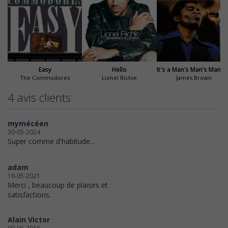
Easy
Hello
It's a Man's Man's
The Commodores
Lionel Richie
James Brown
4 avis clients
mymécéen
30-05-2024
Super comme d'habitude...
adam
16-05-2021
Merci , beaucoup de plaisirs et
satisfactions.
Alain Victor