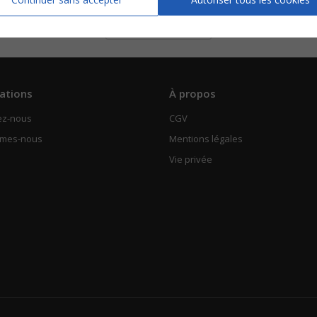
Piano Chant
Voir
ations
À propos
ez-nous
CGV
mmes-nous
Mentions légales
Vie privée