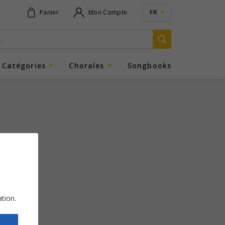
FR
Panier
Mon Compte
Catégories
Chorales
Songbooks
ation.