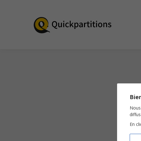
Bien
Nous 
diffu
En cl