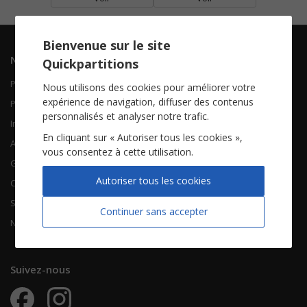
Bienvenue sur le site
Navigation
Informations
Quickpartitions
Piano Chant
Contactez-nous
Nous utilisons des cookies pour améliorer votre
expérience de navigation, diffuser des contenus
Piano Solo
Qui sommes-nous
personnalisés et analyser notre trafic.
Instruments solistes
FAQ
En cliquant sur « Autoriser tous les cookies »,
Accordéon
vous consentez à cette utilisation.
Guitare
À propos
Autoriser tous les cookies
Chorales
CGV
Songbooks
Mentions légales
Continuer sans accepter
Nouvelles partitions
Vie privée
Suivez-nous