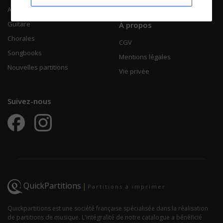
Accordéon
Guitare
À propos
Chorales
CGV
Songbooks
Mentions légales
Nouvelles partitions
Vie privée
Suivez-nous
QuickPartitions
|
Partitions à imprimer
Quickpartitions est une société française spécialisée dans la réalisation
de partitions de musique. L'intégralité de notre catalogue a bénéficié