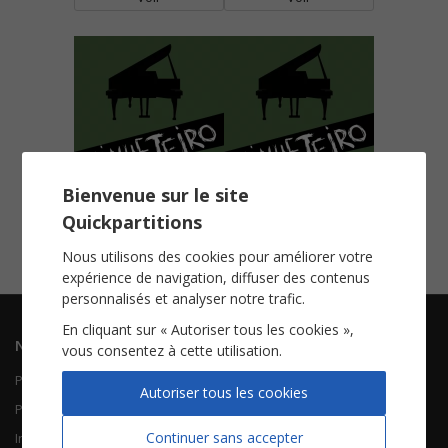
Bienvenue sur le site
Odeon
The Walking Dead
Quickpartitions
Piano solo
Piano solo
Voir
Voir
Nous utilisons des cookies pour améliorer votre
expérience de navigation, diffuser des contenus
personnalisés et analyser notre trafic.
En cliquant sur « Autoriser tous les cookies »,
Navigation
Informations
vous consentez à cette utilisation.
Piano Chant
Contactez-nous
Autoriser tous les cookies
Piano Solo
Qui sommes-nous
Continuer sans accepter
Instruments solistes
FAQ