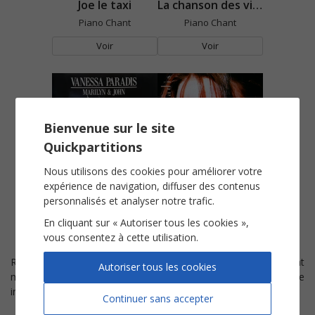
Joe le taxi
La chanson des vieux cons
Piano Chant
Piano Chant
Voir
Voir
Bienvenue sur le site
Quickpartitions
Nous utilisons des cookies pour améliorer votre
Marilyn et John
Tandem
expérience de navigation, diffuser des contenus
personnalisés et analyser notre trafic.
Piano Chant
Piano Chant
En cliquant sur « Autoriser tous les cookies »,
Voir
Voir
vous consentez à cette utilisation.
Retrouvez les
partitions
de quelques uns des titres qui ont
Autoriser tous les cookies
marqué la carrière de
Vanessa Paradis
. Rejouez sur votre
instrument vos chansons préférées de son répertoire.
Continuer sans accepter