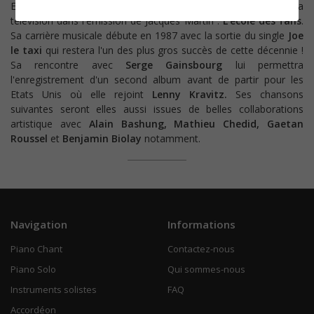
En 1980, Vanessa Paradis chante pour la première fois à la
télévision dans l'émission de Jacques Martin :
L'école des fans
.
Sa carrière musicale débute en 1987 avec la sortie du single
Joe
le taxi
qui restera l'un des plus gros succès de cette décennie !
Sa rencontre avec
Serge Gainsbourg
lui permettra
l'enregistrement d'un second album avant de partir pour les
Etats Unis où elle rejoint
Lenny Kravitz.
Ses chansons
suivantes seront elles aussi issues de belles collaborations
artistique avec
Alain Bashung,
Mathieu Chedid, Gaetan
Roussel
et
Benjamin Biolay
notamment.
Navigation
Informations
Piano Chant
Contactez-nous
Piano Solo
Qui sommes-nous
Instruments solistes
FAQ
Accordéon