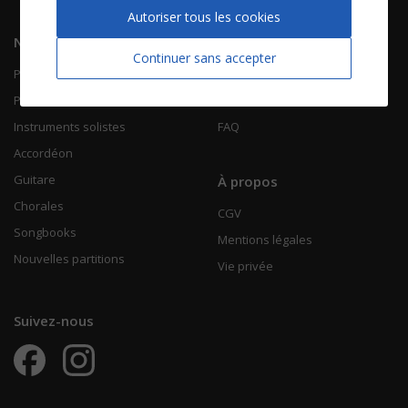
Autoriser tous les cookies
Navigation
Informations
Continuer sans accepter
Piano Chant
Contactez-nous
Piano Solo
Qui sommes-nous
Instruments solistes
FAQ
Accordéon
Guitare
À propos
Chorales
CGV
Songbooks
Mentions légales
Nouvelles partitions
Vie privée
Suivez-nous