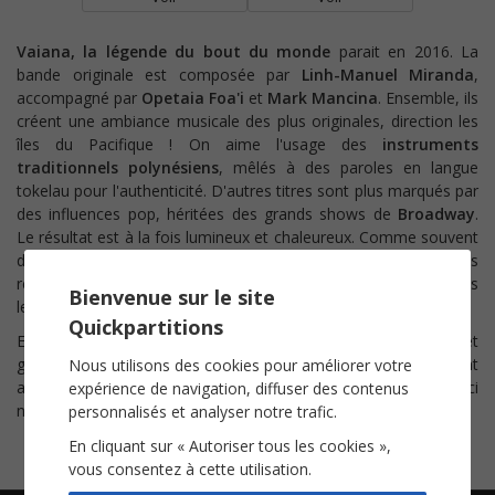
Vaiana, la légende du bout du monde
parait en 2016. La
bande originale est composée par
Linh-Manuel Miranda
,
accompagné par
Opetaia Foa'i
et
Mark Mancina
. Ensemble, ils
créent une ambiance musicale des plus originales, direction les
îles du Pacifique ! On aime l'usage des
instruments
traditionnels polynésiens
, mêlés à des paroles en langue
tokelau pour l'authenticité. D'autres titres sont plus marqués par
des influences pop, héritées des grands shows de
Broadway
.
Le résultat est à la fois lumineux et chaleureux. Comme souvent
dans les productions
Disney
, plusieurs thèmes mélodiques
récurrents sont associés aux personnages, les soutenant dans
Bienvenue sur le site
leur action.
Quickpartitions
Entre modernité et tradition, la musique du film séduit petits et
grands. Revivez les grands moments de l'histoire en interprétant
Nous utilisons des cookies pour améliorer votre
au
piano
les titres
Pour les hommes
et
Le bleu lumière
! Voici
expérience de navigation, diffuser des contenus
nos
partitions
pour vous accompagner.
personnalisés et analyser notre trafic.
En cliquant sur « Autoriser tous les cookies »,
vous consentez à cette utilisation.