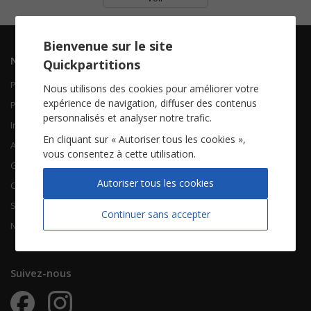
Bienvenue sur le site
Navigation
Informations
Quickpartitions
Piano Chant
Contactez-nous
Nous utilisons des cookies pour améliorer votre
expérience de navigation, diffuser des contenus
Piano Solo
Qui sommes-nous
personnalisés et analyser notre trafic.
Instruments solistes
FAQ
En cliquant sur « Autoriser tous les cookies »,
Accordéon
vous consentez à cette utilisation.
Guitare
À propos
Autoriser tous les cookies
Chorales
CGV
Songbooks
Mentions légales
Continuer sans accepter
Nouvelles partitions
Vie privée
Suivez-nous