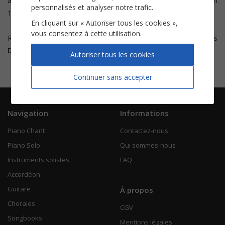
atteint la première place du classement avec le titre
Insieme
en
personnalisés et analyser notre trafic.
1992.
En cliquant sur « Autoriser tous les cookies »,
vous consentez à cette utilisation.
Retrouvez les partitions de deux de ses plus grands succès
Donna Donna Mia
et
L'italiano
Autoriser tous les cookies
Continuer sans accepter
Navigation
Informations
Piano Chant
Contactez-nous
Piano Solo
Qui sommes-nous
Instruments solistes
FAQ
Accordéon
Guitare
À propos
Chorales
CGV
Songbooks
Mentions légales