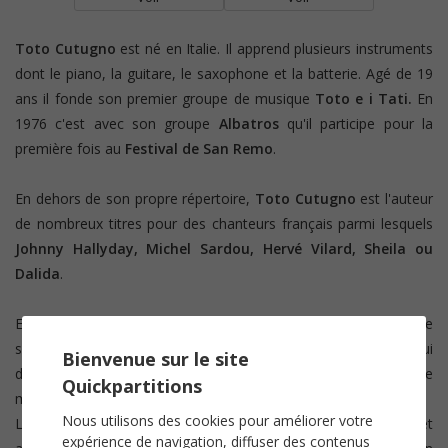
Toto Cutugno
est né en Italie. Il apprend plusieurs instruments
dont le piano, la guitare, le saxophone et la batterie. Agé de 19
ans il fonde son premier groupe de musique
Toto e i Tati.
En
1976 c'est avec son groupe
Albatros
qu'il participe pour la
première fois au
Festival de San Remo
.
En dehors de son propre répertoire,
Toto Cutugno
est l'auteur
de nombreux titres pour des chanteurs français parmi lesquels
Johnny Hallyday, Michel Sardou, Hervé Vilard, Sheila ou
Dalida
.
En 1983 parait
L'italiano
, son plus gros succès en Italie comme
sur la scène internationale. En près de 50 ans de carrière on lui
Bienvenue sur le site
dénombre environs 95 millions de disques vendus à travers le
Quickpartitions
monde.
Nous utilisons des cookies pour améliorer votre
Le chanteur participe aussi au concours de l'
Eurovision
et
expérience de navigation, diffuser des contenus