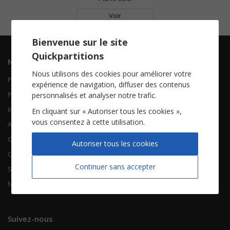
Voir
Bienvenue sur le site
Quickpartitions
Navigation
Informations
Nous utilisons des cookies pour améliorer votre
Piano Chant
Contactez-nous
expérience de navigation, diffuser des contenus
Piano Solo
Qui sommes-nous
personnalisés et analyser notre trafic.
Instruments solistes
FAQ
En cliquant sur « Autoriser tous les cookies »,
vous consentez à cette utilisation.
Accordéon
Guitare
À propos
Autoriser tous les cookies
Chorales
CGV
Continuer sans accepter
Songbooks
Mentions légales
Nouvelles partitions
Vie privée
Suivez-nous