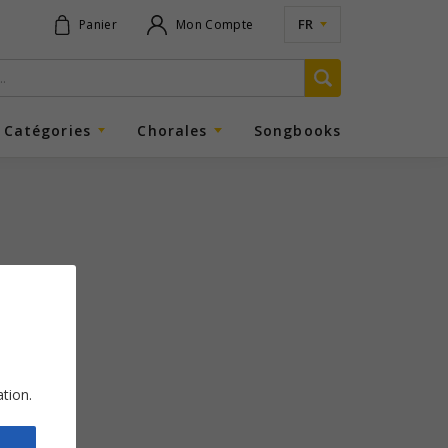
FR
Panier
Mon Compte
Catégories
Chorales
Songbooks
ation.