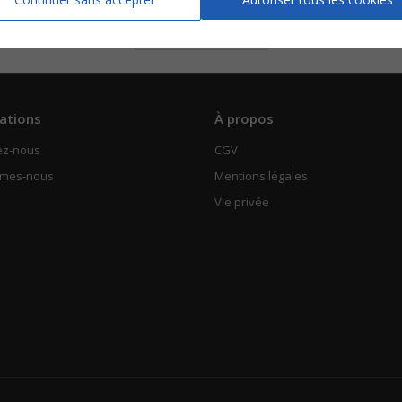
Piano Chant
Voir
ations
À propos
ez-nous
CGV
mmes-nous
Mentions légales
Vie privée