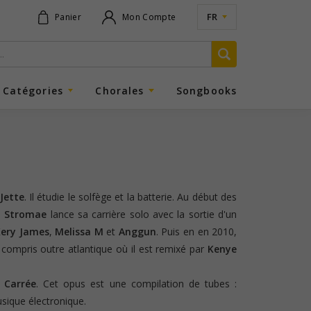
FR
Panier
Mon Compte
Catégories
Chorales
Songbooks
Jette
. Il étudie le solfège et la batterie. Au début des
,
Stromae
lance sa carrière solo avec la sortie d'un
Kery James
,
Melissa M
et
Anggun
. Puis en en 2010,
 compris outre atlantique où il est remixé par
Kenye
 Carrée
. Cet opus est une compilation de tubes :
musique électronique.