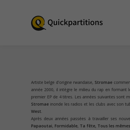
Artiste belge d'origine rwandaise,
Stromae
commence
année 2000, il intègre le milieu du rap en formant
premier EP de 4 titres. Les années suivantes sont 
Stromae
inonde les radios et les clubs avec son t
West
.
Après deux années passées à travailler ses nouv
Papaoutai
,
Formidable
,
Ta fête, Tous les même