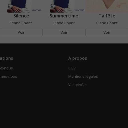
Silence
Summertime
Ta fête
Piano Chant
Piano Chant
Piano Chant
Voir
Voir
Voir
ations
À propos
ez-nous
CGV
mmes-nous
Mentions légales
Vie privée