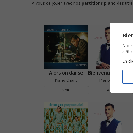
A vous de jouer avec nos
partitions piano
des titre
Bien
Nous 
diffu
En cl
Alors on danse
Bienvenue chez moi
Piano Chant
Piano Chant
Voir
Voir