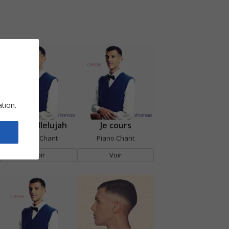
ation.
House'llelujah
Je cours
Piano Chant
Piano Chant
Voir
Voir