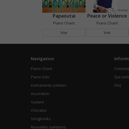
Papaoutai
Peace or Violence
Piano Chant
Piano Chant
Voir
Voir
Navigation
Inform
Piano Chant
Contact
Piano Solo
Qui so
Instruments solistes
FAQ
Accordéon
Guitare
Chorales
Songbooks
Nouvelles partitions