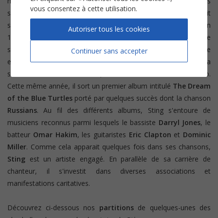
mandoline, le saxophone, l'harmonica et la flûte de Pan. Dès
vous consentez à cette utilisation.
ses 20 ans, il intègre le groupe de jazz
Last Exit
qui se produit
sur les scènes locales et adopte le pseudonyme de
Sting
. En
Autoriser tous les cookies
1977, le batteur du groupe
The Police
lui propose de rejoindre
ses musiciens pour remplacer le bassiste. Le succès du groupe
Continuer sans accepter
est fulgurant et permet à
Sting
de se faire connaitre sur la
scène internationale. En 1985, l'artiste entame une carrière solo.
Cette même année, il sort un premier album intitulé
The Dream
of the Blue Turtles
porté par quelques succès dont la chanson
Russians
. Au fil des différents albums, Sting s'entoure de
musiciens reconnus parmi lesquels le bassiste
Darryl Jones
, le
batteur
Omar Hakim
, les guitaristes
Eric Clapton
et
Dominic
Miller
. Comme cela apparait quelques fois dans ses chansons,
Sting
est un artiste engagé. En parallèle de sa carrière de
chanteur, il s'investit dans diverses associations et
manifestations caritatives.
Découvrez ci-dessous nos
partitions
de quelques-unes des