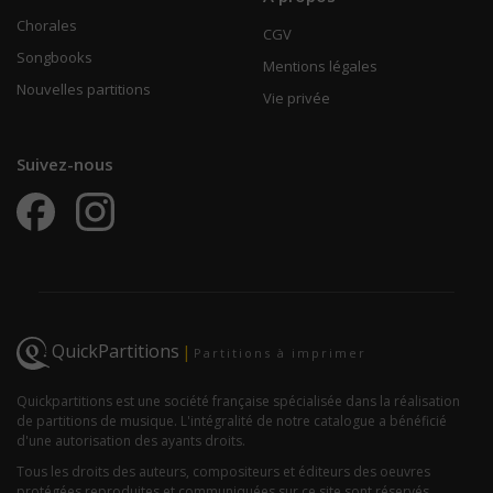
Chorales
CGV
Songbooks
Mentions légales
Nouvelles partitions
Vie privée
Suivez-nous
QuickPartitions
|
Partitions à imprimer
Quickpartitions est une société française spécialisée dans la réalisation
de partitions de musique. L'intégralité de notre catalogue a bénéficié
d'une autorisation des ayants droits.
Tous les droits des auteurs, compositeurs et éditeurs des oeuvres
protégées reproduites et communiquées sur ce site sont réservés.