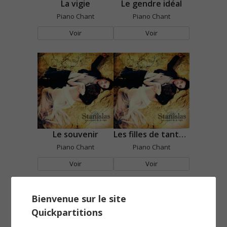
La vigie
Le gendre idéal
Piano Chant
Piano Chant
Voir
Voir
Le souvenir
Les filles de tante Elisa
Piano Chant
Piano Chant
Voir
Voir
Bienvenue sur le site
Quickpartitions