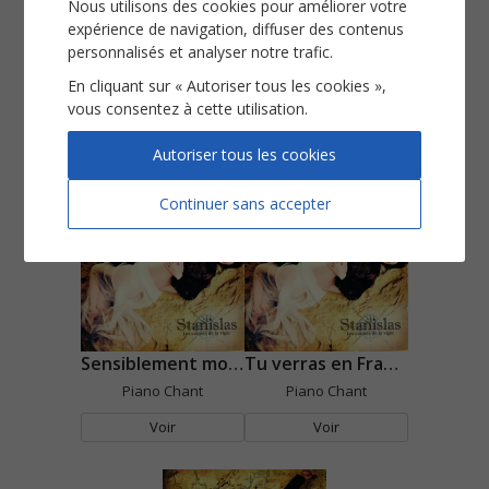
Nous utilisons des cookies pour améliorer votre
expérience de navigation, diffuser des contenus
personnalisés et analyser notre trafic.
Ma belle Eve
Ondine
En cliquant sur « Autoriser tous les cookies »,
vous consentez à cette utilisation.
Piano Chant
Piano Chant
Voir
Voir
Autoriser tous les cookies
Continuer sans accepter
Sensiblement modifiés
Tu verras en France
Piano Chant
Piano Chant
Voir
Voir