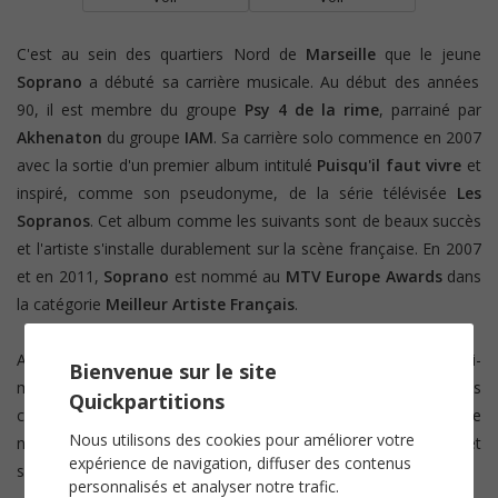
C'est au sein des quartiers Nord de
Marseille
que le jeune
Soprano
a débuté sa carrière musicale. Au début des années
90, il est membre du groupe
Psy 4 de la rime
, parrainé par
Akhenaton
du groupe
IAM
. Sa carrière solo commence en 2007
avec la sortie d'un premier album intitulé
Puisqu'il faut vivre
et
inspiré, comme son pseudonyme, de la série télévisée
Les
Sopranos
. Cet album comme les suivants sont de beaux succès
et l'artiste s'installe durablement sur la scène française. En 2007
et en 2011,
Soprano
est nommé au
MTV Europe Awards
dans
la catégorie
Meilleur Artiste Français
.
Avec un répertoire varié et des titres qu'il compose souvent lui-
Bienvenue sur le site
même,
Soprano
a l'intention de faire bouger son public. Si ses
Quickpartitions
chansons sont souvent fédératrices et positives, l'artiste
Nous utilisons des cookies pour améliorer votre
n'hésite pas cependant à interroger la société sur ses défauts et
expérience de navigation, diffuser des contenus
ses contradictions.
personnalisés et analyser notre trafic.