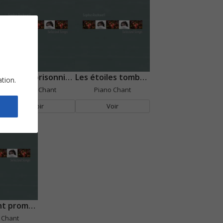
L'ombre prisonnière
Les étoiles tombantes
ation.
Piano Chant
Piano Chant
Voir
Voir
Sur le pont promenade
 Chant