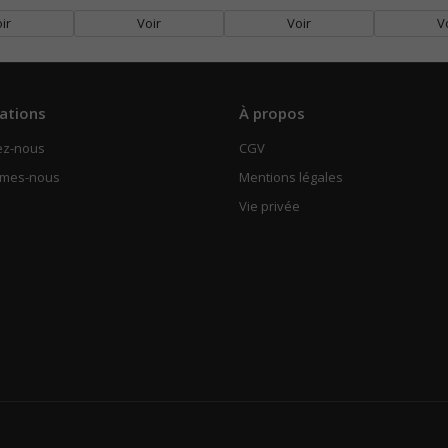
ir
Voir
Voir
V
ations
À propos
ez-nous
CGV
mmes-nous
Mentions légales
Vie privée