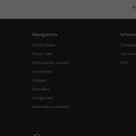
Vo
Navigation
Inform
Piano Chant
Contact
Piano Solo
Qui so
Instruments solistes
FAQ
Accordéon
Guitare
Chorales
Songbooks
Nouvelles partitions