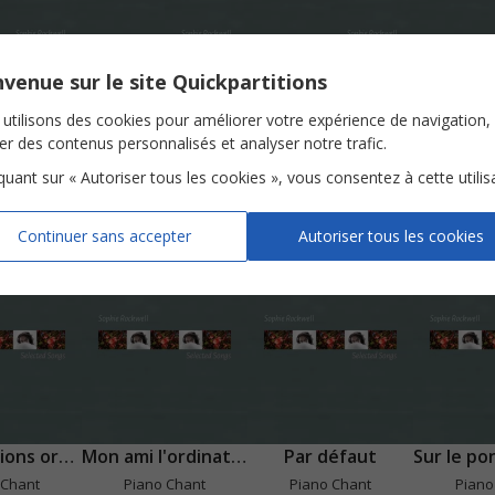
venue sur le site Quickpartitions
utilisons des cookies pour améliorer votre expérience de navigation,
ser des contenus personnalisés et analyser notre trafic.
Jurer je jure
L'amour c'est une cerise
L'art et l'amour
iquant sur « Autoriser tous les cookies », vous consentez à cette utilis
Piano Chant
Piano Chant
Piano Chant
Voir
Voir
Voir
Continuer sans accepter
Autoriser tous les cookies
Les questions ordinaires
Mon ami l'ordinateur
Par défaut
 Chant
Piano Chant
Piano Chant
Piano