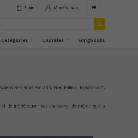
FR
Panier
Mon Compte
Catégories
Chorales
Songbooks
siciens Benjamin Esdraffo, Fred Pallem, BradrnScott,
rmet de (re)découvrir ses chansons, de même que la