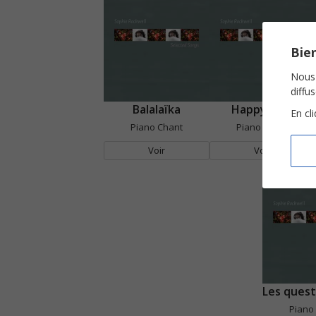
Bien
Nous 
diffu
Balalaïka
Happy fête
En cl
Piano Chant
Piano Chant
Voir
Voir
Piano