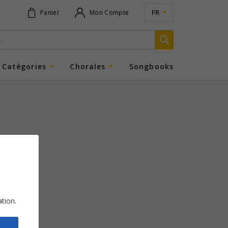
FR
Panier
Mon Compte
Catégories
Chorales
Songbooks
ation.