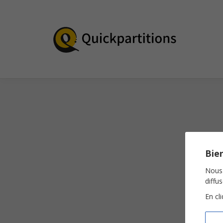
Bien
Nous 
diffu
En cl