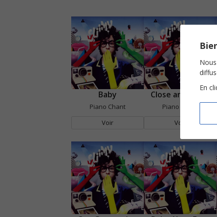
Bien
Nous 
diffu
En cl
Baby
Close and Open
Piano Chant
Piano Chant
Voir
Voir