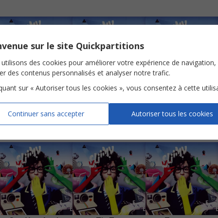
venue sur le site Quickpartitions
utilisons des cookies pour améliorer votre expérience de navigation,
ser des contenus personnalisés et analyser notre trafic.
iquant sur « Autoriser tous les cookies », vous consentez à cette utilis
Everytime
I'm Waiting For
Magic Game
Piano Chant
Piano Chant
Piano Chant
Continuer sans accepter
Autoriser tous les cookies
Voir
Voir
Voir