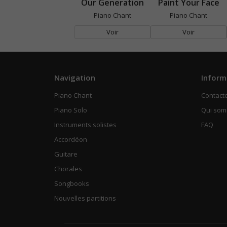
Our Generation
Paint Your Face
Piano Chant
Piano Chant
Voir
Voir
Navigation
Inform
Piano Chant
Contact
Piano Solo
Qui so
Instruments solistes
FAQ
Accordéon
Guitare
Chorales
Songbooks
Nouvelles partitions