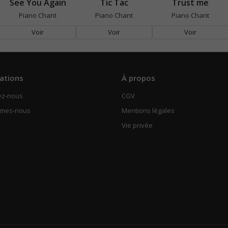
See You Again
Tic Tac
Trust me
Piano Chant
Piano Chant
Piano Chant
Voir
Voir
Voir
ations
À propos
ez-nous
CGV
mmes-nous
Mentions légales
Vie privée