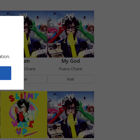
ation.
Mum
My God
Piano Chant
Piano Chant
Voir
Voir