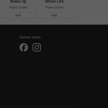
Wake Up
When Life
Piano Chant
Piano Chant
Voir
Voir
Suivez-nous