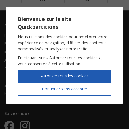
Bienvenue sur le site
Navigation
Informations
Quickpartitions
Piano Chant
Contactez-nous
Nous utilisons des cookies pour améliorer votre
expérience de navigation, diffuser des contenus
Piano Solo
Qui sommes-nous
personnalisés et analyser notre trafic.
Instruments solistes
FAQ
En cliquant sur « Autoriser tous les cookies »,
Accordéon
vous consentez à cette utilisation.
Guitare
À propos
Autoriser tous les cookies
Chorales
CGV
Songbooks
Mentions légales
Continuer sans accepter
Nouvelles partitions
Vie privée
Suivez-nous