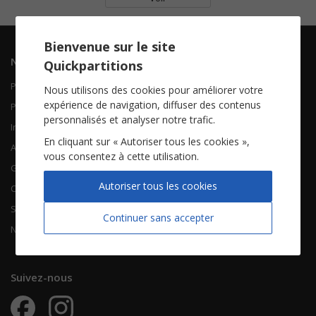
Bienvenue sur le site
Navigation
Informations
Quickpartitions
Piano Chant
Contactez-nous
Nous utilisons des cookies pour améliorer votre
expérience de navigation, diffuser des contenus
Piano Solo
Qui sommes-nous
personnalisés et analyser notre trafic.
Instruments solistes
FAQ
En cliquant sur « Autoriser tous les cookies »,
Accordéon
vous consentez à cette utilisation.
Guitare
À propos
Autoriser tous les cookies
Chorales
CGV
Songbooks
Mentions légales
Continuer sans accepter
Nouvelles partitions
Vie privée
Suivez-nous