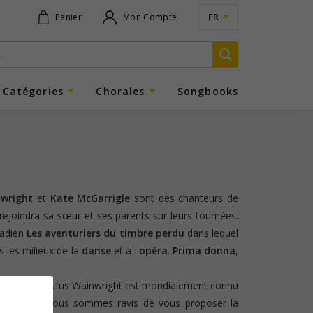
FR
Panier
Mon Compte
Catégories
Chorales
Songbooks
wright
et
Kate McGarrigle
sont des chanteurs de
ejoindra sa sœur et ses parents sur leurs tournées.
nadien
Les aventuriers du timbre perdu
dans lequel
 les milieux de la
danse
et à l'
opéra
.
Prima donna
,
la butte
)
Rufus Wainwright est mondialement connu
n
Shrek 2
. Nous sommes ravis de vous proposer la