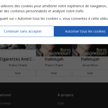
si
Cigarettes and Chocolate Milk
et entrez dans l'univers de l'artiste
utilisons des cookies pour améliorer votre expérience de navigation,
ser des contenus personnalisés et analyser notre trafic.
iquant sur « Autoriser tous les cookies », vous consentez à cette utilis
Continuer sans accepter
Autoriser tous les cookies
Cigarettes And Chocolate Milk
Hallelujah
Hallelujah
Piano Chant
Piano Chant
Accordéon
Voir
Voir
Voir
ations
À propos
ez-nous
CGV