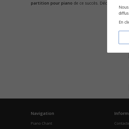
partition pour piano
de ce succès. Découvrez aus
Nous 
diffu
En cl
Navigation
Inform
Piano Chant
Contact