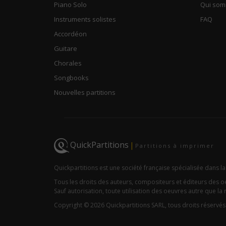
Piano Solo
Qui so
Instruments solistes
FAQ
Accordéon
Guitare
Chorales
Songbooks
Nouvelles partitions
QuickPartitions
|
Partitions à imprimer
Quickpartitions est une société française spécialisée dans la
Tous les droits des auteurs, compositeurs et éditeurs des 
Sauf autorisation, toute utilisation des oeuvres autre que la r
Copyright © 2026 Quickpartitions SARL, tous droits réservés