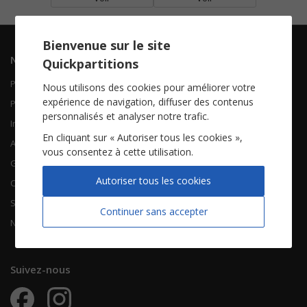
Bienvenue sur le site
Navigation
Informations
Quickpartitions
Piano Chant
Contactez-nous
Nous utilisons des cookies pour améliorer votre
expérience de navigation, diffuser des contenus
Piano Solo
Qui sommes-nous
personnalisés et analyser notre trafic.
Instruments solistes
FAQ
En cliquant sur « Autoriser tous les cookies »,
Accordéon
vous consentez à cette utilisation.
Guitare
À propos
Autoriser tous les cookies
Chorales
CGV
Songbooks
Mentions légales
Continuer sans accepter
Nouvelles partitions
Vie privée
Suivez-nous