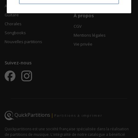
Accordéon
Guitare
À propos
Chorales
CGV
Songbooks
Mentions légales
Nouvelles partitions
Vie privée
Suivez-nous
QuickPartitions
|
Partitions à imprimer
Quickpartitions est une société française spécialisée dans la réalisation
de partitions de musique. L'intégralité de notre catalogue a bénéficié