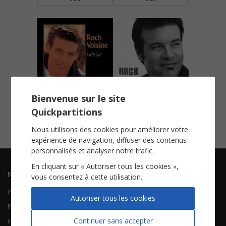
Bienvenue sur le site
Hélène
L'idole
Quickpartitions
Tablature Guitare
Piano Chant
Voir
Voir
Nous utilisons des cookies pour améliorer votre
expérience de navigation, diffuser des contenus
personnalisés et analyser notre trafic.
En cliquant sur « Autoriser tous les cookies »,
Navigation
Informations
vous consentez à cette utilisation.
Piano Chant
Contactez-nous
Autoriser tous les cookies
Piano Solo
Qui sommes-nous
Continuer sans accepter
Instruments solistes
FAQ