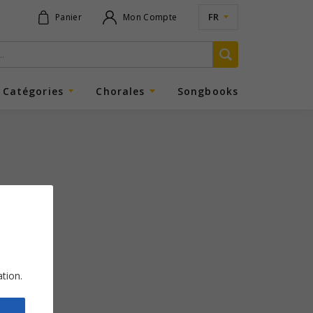
FR
Panier
Mon Compte
Catégories
Chorales
Songbooks
ation.