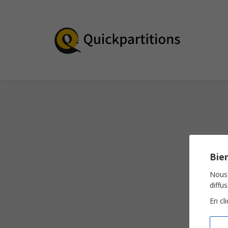
Bien
Nous 
diffu
En cl