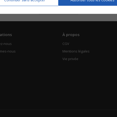
Piano solo
Voir
ations
À propos
ez-nous
CGV
mmes-nous
Mentions légales
Vie privée