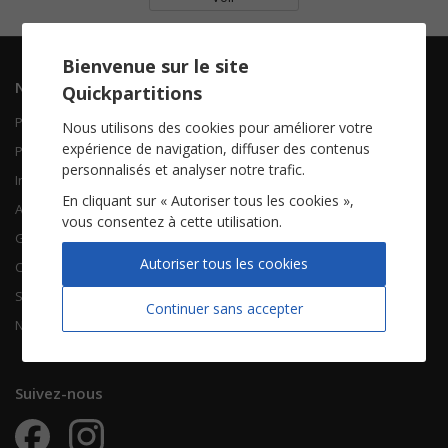
Bienvenue sur le site
Navigation
Informations
Quickpartitions
Piano Chant
Contactez-nous
Nous utilisons des cookies pour améliorer votre
expérience de navigation, diffuser des contenus
Piano Solo
Qui sommes-nous
personnalisés et analyser notre trafic.
Instruments solistes
FAQ
En cliquant sur « Autoriser tous les cookies »,
Accordéon
vous consentez à cette utilisation.
Guitare
À propos
Autoriser tous les cookies
Chorales
CGV
Songbooks
Mentions légales
Continuer sans accepter
Nouvelles partitions
Vie privée
Suivez-nous