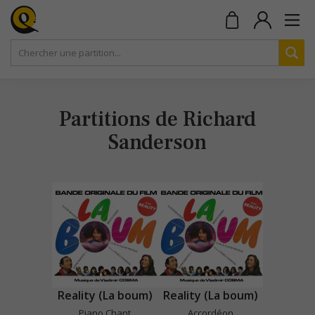
Partitions de Richard
Sanderson
Reality (La boum)
Reality (La boum)
Piano Chant
Accordéon