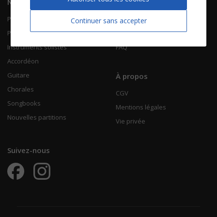
Navigation
Informations
Piano Chant
Contactez-nous
Continuer sans accepter
Piano Solo
Qui sommes-nous
Instruments solistes
FAQ
Accordéon
Guitare
À propos
Chorales
CGV
Songbooks
Mentions légales
Nouvelles partitions
Vie privée
Suivez-nous