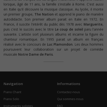
lorsque, âgé de 11 ans, la famille s'installe à Rome. C'est aussi
en Italie qu'il découvre la musique classique. Au lycée, il monte
un premier groupe,
The Nation
et apprend le piano de manière
autodidacte. Son premier album parait en Italie en 1972. En
France, il suscite l'intérêt du public dès 1978 avec
Marguerite
,
puis c'est le succès avec le titre
Le coup de soleil
paru l'année
suivante. L'artiste sort plusieurs albums et incarne la figure du
chanteur romantique. En 1995 parait un album en français
réalisé avec le concours de
Luc Plamondon
. Les deux hommes
poursuivent leur collaboration sur un projet de comédie
musicale
Notre Dame de Paris
.
Navigation
Informations
Piano Chant
Contactez-nous
Piano Solo
Qui sommes-nous
Instruments solistes
FAQ