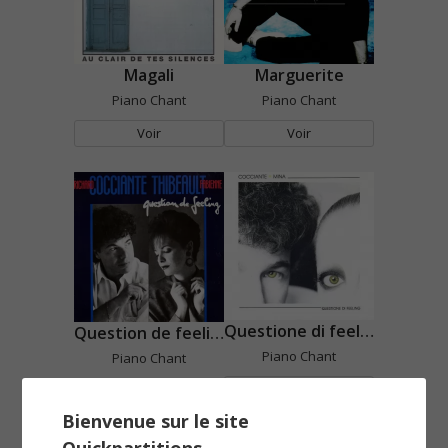
Magali
Marguerite
Piano Chant
Piano Chant
Voir
Voir
Questione di feeling
Question de feeling
Piano Chant
Piano Chant
Voir
Voir
Bienvenue sur le site