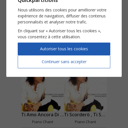
Quickpartitions
Nous utilisons des cookies pour améliorer votre
expérience de navigation, diffuser des contenus
personnalisés et analyser notre trafic.
En cliquant sur « Autoriser tous les cookies »,
vous consentez à cette utilisation.
Sulle Labbra E Nel Pensiero
Tellement
Piano Chant
Piano Chant
Autoriser tous les cookies
Voir
Voir
Continuer sans accepter
Ti Amo Ancora Di Piu
Ti Scorderò , Ti Scorderò
Piano Chant
Piano Chant