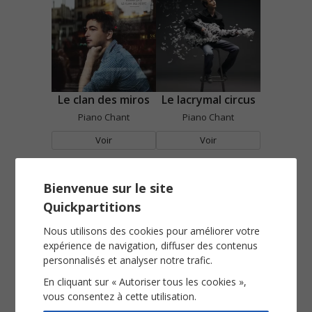
Le clan des miros
Le lacrymal circus
Piano Chant
Piano Chant
Voir
Voir
Bienvenue sur le site
Quickpartitions
Nous utilisons des cookies pour améliorer votre
expérience de navigation, diffuser des contenus
personnalisés et analyser notre trafic.
Les gens sont fous
Les voisines
En cliquant sur « Autoriser tous les cookies »,
vous consentez à cette utilisation.
Piano Chant
Piano Chant