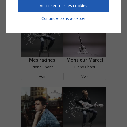
Voir
Voir
Autoriser tous les cookies
Continuer sans accepter
Mes racines
Monsieur Marcel
Piano Chant
Piano Chant
Voir
Voir