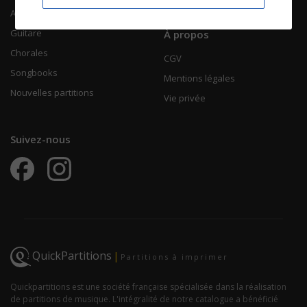
Accordéon
Guitare
À propos
Chorales
CGV
Songbooks
Mentions légales
Nouvelles partitions
Vie privée
Suivez-nous
QuickPartitions
|
Partitions à imprimer
Quickpartitions est une société française spécialisée dans la réalisation
de partitions de musique. L'intégralité de notre catalogue a bénéficié