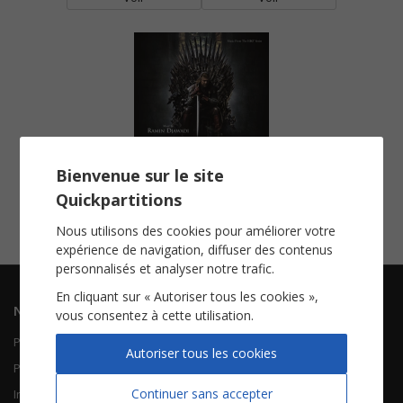
Bienvenue sur le site
Game Of Thrones
Quickpartitions
Piano et Violoncelle
Voir
Nous utilisons des cookies pour améliorer votre
expérience de navigation, diffuser des contenus
personnalisés et analyser notre trafic.
En cliquant sur « Autoriser tous les cookies »,
Navigation
Informations
vous consentez à cette utilisation.
Piano Chant
Contactez-nous
Autoriser tous les cookies
Piano Solo
Qui sommes-nous
Continuer sans accepter
Instruments solistes
FAQ