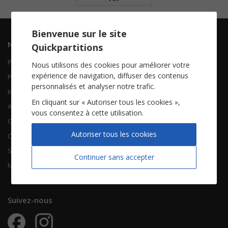
Bienvenue sur le site
Navigation
Informations
Quickpartitions
Piano Chant
Contactez-nous
Nous utilisons des cookies pour améliorer votre
expérience de navigation, diffuser des contenus
Piano Solo
Qui sommes-nous
personnalisés et analyser notre trafic.
Instruments solistes
FAQ
En cliquant sur « Autoriser tous les cookies »,
Accordéon
vous consentez à cette utilisation.
Guitare
À propos
Autoriser tous les cookies
Chorales
CGV
Songbooks
Mentions légales
Continuer sans accepter
Nouvelles partitions
Vie privée
Suivez-nous