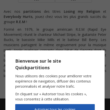
Avec nos
partitions
des titres
Losing my Religion
et
Everybody Hurts
, jouez chez vous les plus grands succès du
groupe
R.E.M
!
Formé en 1979, le groupe américain R.E.M (Rapid Eye
Movement) réunit le chanteur Michael Stripe, le guitariste Peter
Bucks, le bassiste Mike Mills et le batteur Bill Berry. Les
musiciens partagent le même engouement pour la musique
punk. Après quelques concerts dans l'état de Georgie dont ils
sont originaires, ils se produisent à travers tous les Etats-Unis et
bientôt à travers le monde entier.
Bienvenue sur le site
Actif jusqu'en 2011, le groupe fut l'un des premiers à populariser
Quickpartitions
le
rock alternatif
. Un exploit qui lui vaudra une place parmi les
légendes du
Rock and Roll Hall of Fame
!
Nous utilisons des cookies pour améliorer votre
expérience de navigation, diffuser des contenus
personnalisés et analyser notre trafic.
En cliquant sur « Autoriser tous les cookies »,
vous consentez à cette utilisation.
Autoriser tous les cookies