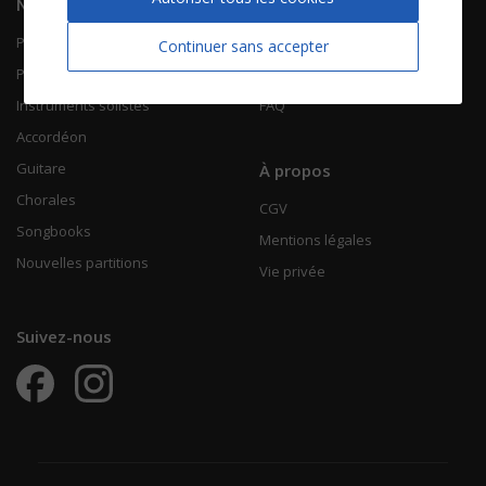
Navigation
Informations
Piano Chant
Contactez-nous
Continuer sans accepter
Piano Solo
Qui sommes-nous
Instruments solistes
FAQ
Accordéon
Guitare
À propos
Chorales
CGV
Songbooks
Mentions légales
Nouvelles partitions
Vie privée
Suivez-nous