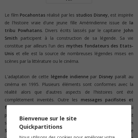
Le film
Pocahontas
réalisé par les
studios Disney
, est inspirée
de l'histoire vraie d'une jeune fille Amérindienne issue de
la
tribu Powhatans
. Divers écrits laissés par le capitaine
John
Smith
participent à la construction de sa légende. Sa vie
constitue par ailleurs l'un des
mythes fondateurs des Etats-
Unis
et elle est la source de nombreuses légendes mises en
scènes par la littérature ou le cinéma.
L'adaptation de cette
légende indienne
par
Disney
paraît au
cinéma en 1995. Plusieurs éléments sont conformes avec la
réalité alors que d'autres aspects de l'histoires ont été
complètement inventés. Outre les
messages pacifistes et
féministes
véhiculés par le film, ce dernier se démarque aussi
par les compositions de
sa bande originale
. Cette dernière est
Bienvenue sur le site
signée par
Alan Menken
avec des paroles de
Stephen
Quickpartitions
Schwartz
. L'année suivante de la sortie du film, la musique se
Nous utilisons des cookies pour améliorer votre