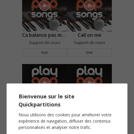
Ca balance pas mal à Paris
Call on me
Support de cours
Support de cours
Voir
Voir
Bienvenue sur le site
Quickpartitions
Can you feel the love tonight
Can't Help Falling In Love
Nous utilisons des cookies pour améliorer votre
Support de cours
Support de cours
expérience de navigation, diffuser des contenus
personnalisés et analyser notre trafic.
Voir
Voir