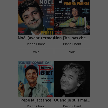
Noël (avant terme)
Non j'irai pas chez ma tante
Piano Chant
Piano Chant
Voir
Voir
Pépé la jactance
Quand je suis malheureux
Piano Chant
Piano Chant