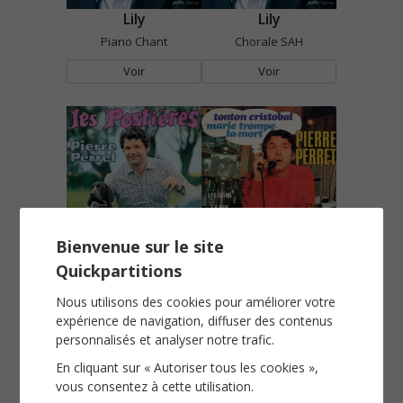
Lily
Lily
Piano Chant
Chorale SAH
Voir
Voir
Bienvenue sur le site
Marcel
Marie trompe la mort
Quickpartitions
Piano Chant
Piano Chant
Nous utilisons des cookies pour améliorer votre
Voir
Voir
expérience de navigation, diffuser des contenus
personnalisés et analyser notre trafic.
En cliquant sur « Autoriser tous les cookies »,
vous consentez à cette utilisation.