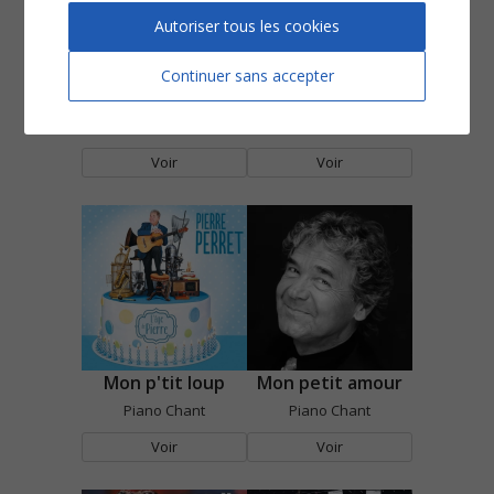
Autoriser tous les cookies
Continuer sans accepter
Mimi la douce
Moi je sais ça
Piano Chant
Piano Chant
Voir
Voir
Mon p'tit loup
Mon petit amour
Piano Chant
Piano Chant
Voir
Voir