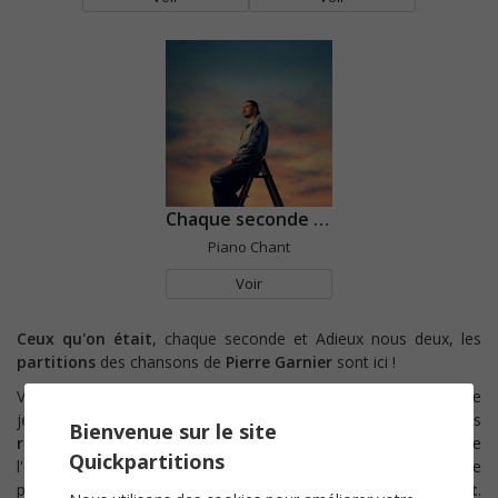
Chaque seconde (feat. M. Pokora)
Piano Chant
Voir
Ceux qu'on était
, chaque seconde et Adieux nous deux, les
partitions
des chansons de
Pierre Garnier
sont ici !
Vainqueur de la saison 2024 de l'émission
Star Academy
, le
jeune chanteur avait auparavant publié sur internet quelques
Bienvenue sur le site
reprises acoustiques
de ses titres favoris. Au cours de
Quickpartitions
l'émission, il chante déjà la mélodie de ce qui deviendra le
premier
single
d'un album à venir :
Ceux qu'on était
.