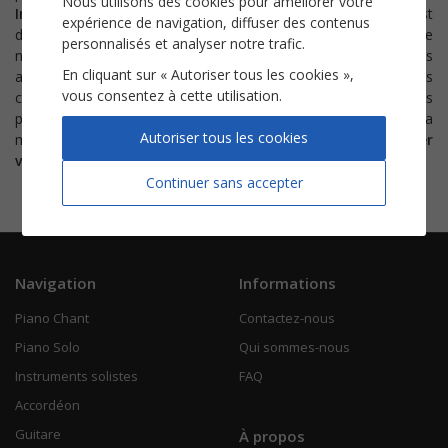
Nous utilisons des cookies pour améliorer votre
Incontournable
des émissions télé et des radios, le titre est
expérience de navigation, diffuser des contenus
diffusé partout ! En fin d'année parait la version Deluxe avec de
personnalisés et analyser notre trafic.
nouveaux singles dont
Adieu, nous deux
. Dans leurs versions
En cliquant sur « Autoriser tous les cookies »,
acoustiques à la guitare, au piano... appropriez-vous ses
vous consentez à cette utilisation.
chansons les plus populaires en vous accompagnant avec nos
partitions. Si votre voix ou votre instrument ne sont pas dans la
Autoriser tous les cookies
même tonalité que celle de l'artiste, n'hésitez pas à
télécharger
votre partition
dans une autre tonalité.
Continuer sans accepter
Navigation
Informations
Piano Chant
Contactez-nous
Piano Solo
Qui sommes-nous
Instruments solistes
FAQ
Accordéon
Guitare
À propos