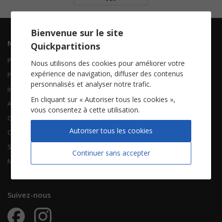
Bienvenue sur le site
Navigation
Informations
Quickpartitions
Piano Chant
Contactez-nous
Nous utilisons des cookies pour améliorer votre
expérience de navigation, diffuser des contenus
Piano Solo
Qui sommes-nous
personnalisés et analyser notre trafic.
Instruments solistes
FAQ
En cliquant sur « Autoriser tous les cookies »,
Accordéon
vous consentez à cette utilisation.
Guitare
À propos
Autoriser tous les cookies
Chorales
CGV
Songbooks
Mentions légales
Continuer sans accepter
Nouvelles partitions
Vie privée
Suivez-nous