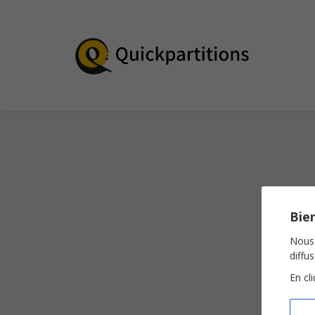
Bien
Nous 
diffu
En cl