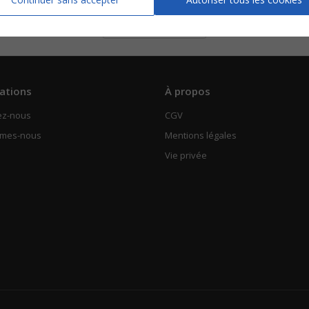
Support de cours
Voir
ations
À propos
ez-nous
CGV
mmes-nous
Mentions légales
Vie privée