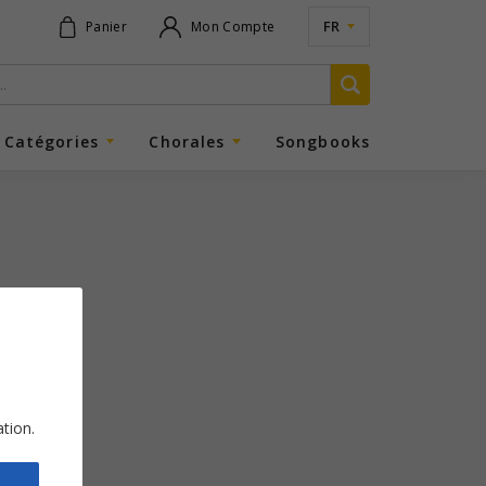
FR
Panier
Mon Compte
Catégories
Chorales
Songbooks
ation.